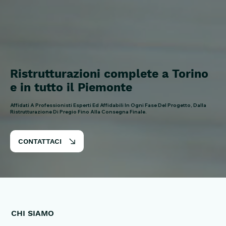
Ristrutturazioni complete a Torino
e in tutto il Piemonte
Affidati A Professionisti Esperti Ed Affidabili In Ogni Fase Del Progetto, Dalla
Ristrutturazione Di Pregio Fino Alla Consegna Finale.
CONTATTACI
CHI SIAMO